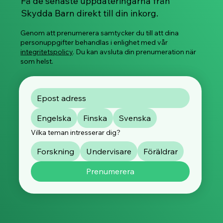
Få de senaste uppdateringarna från
distansworkshoppar som främjar barnens
Skydda Barn direkt till din inkorg.
känslo- och säkerhetsfärdigheter börjar i
januari 2026!
Genom att prenumerera samtycker du till att dina
personuppgifter behandlas i enlighet med vår
integritetspolicy
. Du kan avsluta din prenumeration när
som helst.
Engelska
Finska
Svenska
Vilka teman intresserar dig?
Forskning
Undervisare
Föräldrar
Prenumerera