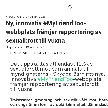
Protect Children
24 jan. 2023
Ny, innovativ #MyFriendToo-
webbplats främjar rapportering av
sexualbrott till vuxna
Uppdaterat:
10 apr. 2024
PRESSMEDDELANDE 24.1.2023
Det uppskattas att endast 12% av 
sexualbrott mot barn anmäls till 
myndigheterna - Skydda Barn rf:s nya, 
innovativa 
#MyFriendToo
-webbplats 
främjar rapportering av sexualbrott 
till vuxna
Trakasserier, grooming och sexuellt våld mot barn 
och unga är en form av dold kriminalitet, där endast 