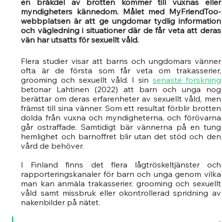
en bråkdel av brotten kommer till vuxnas eller 
myndigheters kännedom. Målet med MyFriendToo-
webbplatsen är att ge ungdomar tydlig information 
och vägledning i situationer där de får veta att deras 
vän har utsatts för sexuellt våld.
Flera studier visar att barns och ungdomars vänner 
ofta är de första som får veta om trakasserier, 
grooming och sexuellt våld. I sin 
senaste forskning
betonar Lahtinen (2022) att barn och unga nog 
berättar om deras erfarenheter av sexuellt våld, men 
främst till sina vänner. Som ett resultat förblir brotten 
dolda från vuxna och myndigheterna, och förövarna 
går ostraffade. Samtidigt bär vännerna på en tung 
hemlighet och barnoffret blir utan det stöd och den 
vård de behöver.
I Finland finns det flera lågtröskeltjänster och 
rapporteringskanaler för barn och unga genom vilka 
man kan anmäla trakasserier, grooming och sexuellt 
våld samt missbruk eller okontrollerad spridning av 
nakenbilder på nätet.