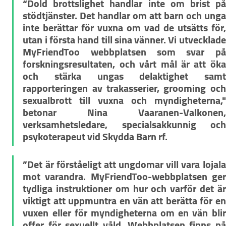
“Dold brottslighet handlar inte om brist på 
stödtjänster. Det handlar om att barn och unga 
inte berättar för vuxna om vad de utsätts för, 
utan i första hand till sina vänner. Vi utvecklade 
MyFriendToo webbplatsen som svar på 
forskningsresultaten, och vårt mål är att öka 
och stärka ungas delaktighet samt 
rapporteringen av trakasserier, grooming och 
sexualbrott till vuxna och myndigheterna," 
betonar Nina Vaaranen-Valkonen, 
verksamhetsledare, specialsakkunnig och 
psykoterapeut vid Skydda Barn rf.
”Det är förståeligt att ungdomar vill vara lojala 
mot varandra. MyFriendToo-webbplatsen ger 
tydliga instruktioner om hur och varför det är 
viktigt att uppmuntra en vän att berätta för en 
vuxen eller för myndigheterna om en vän blir 
offer för sexuellt våld. Webbplatsen finns på 