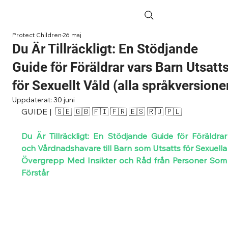
Protect Children
26 maj
Du Är Tillräckligt: En Stödjande
Guide för Föräldrar vars Barn Utsatt
för Sexuellt Våld (alla språkversione
Uppdaterat:
30 juni
GUIDE | 
🇸🇪 🇬🇧 🇫🇮 
🇫🇷 
🇪🇸 🇷🇺 🇵🇱
Du Är Tillräckligt: En Stödjande Guide för Föräldrar 
och Vårdnadshavare till Barn som Utsatts för Sexuella 
Övergrepp Med Insikter och Råd från Personer Som 
Förstår