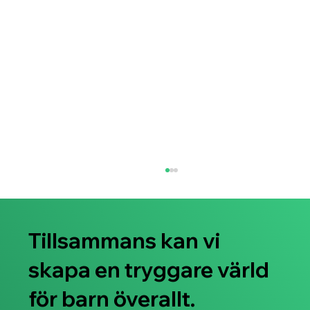
Tillsammans kan vi
skapa en tryggare värld
för barn överallt.