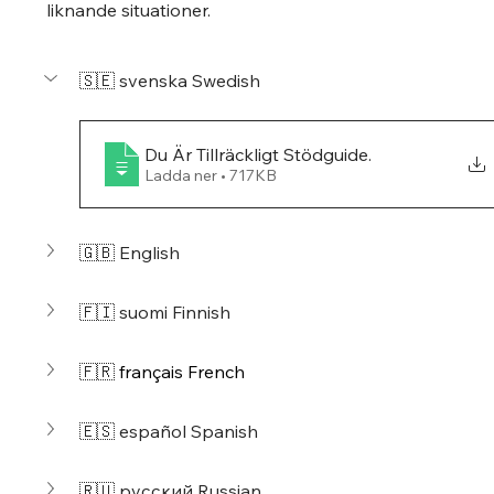
liknande situationer.
🇸🇪 svenska Swedish
Du Är Tillräckligt Stödguide
.
Ladda ner • 717KB
🇬🇧 English
🇫🇮 suomi Finnish
🇫🇷 
français French
🇪🇸 espa
ñol Spanish
🇷🇺 
русский Russian