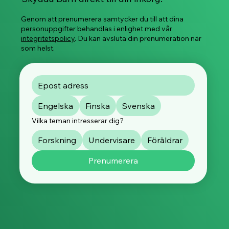
Genom att prenumerera samtycker du till att dina
personuppgifter behandlas i enlighet med vår
integritetspolicy
. Du kan avsluta din prenumeration när
som helst.
Engelska
Finska
Svenska
Vilka teman intresserar dig?
Forskning
Undervisare
Föräldrar
Prenumerera