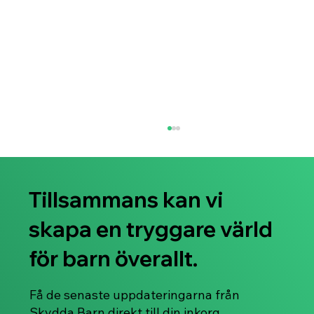
Tillsammans kan vi
skapa en tryggare värld
för barn överallt.
Hitta tecknen- lita på din magkänsla!
Få de senaste uppdateringarna från
Skydda Barn direkt till din inkorg.