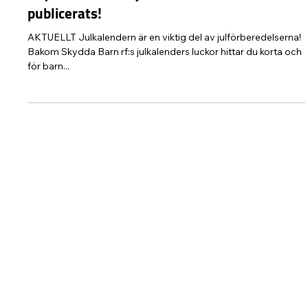
Protect Children
30 nov. 2022
1 min läsning
Skydda Barn rf:s julkalender har
publicerats!
AKTUELLT Julkalendern är en viktig del av julförberedelserna!
Bakom Skydda Barn rf:s julkalenders luckor hittar du korta och
för barn...