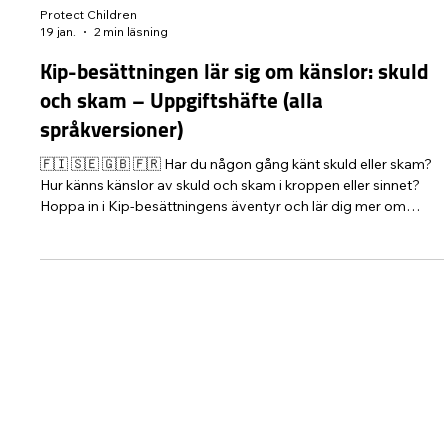
Protect Children
19 jan.
2 min läsning
Kip-besättningen lär sig om känslor: skuld
och skam – Uppgiftshäfte (alla
språkversioner)
🇫🇮 🇸🇪 🇬🇧 🇫🇷 Har du någon gång känt skuld eller skam?
Hur känns känslor av skuld och skam i kroppen eller sinnet?
Hoppa in i Kip-besättningens äventyr och lär dig mer om
känslor! Skydda Barn rf har utvecklat ett uppgiftshäfte för
barn i åldern 5–9 år vars berättelse och uppgifter ger barnet
en chans att tänka på skuld och skam. I uppgiftshäftet
utforskas, tillsammans med figurerna i Fun Academys Kip-
besättning, vilka slags känslor skuld och skam är och vad
viktigt de