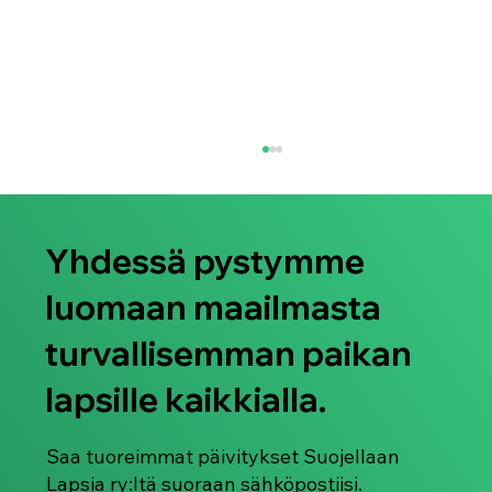
Yhdessä pystymme
luomaan maailmasta
turvallisemman paikan
lapsille kaikkialla.
Lausunto: EU:n epäonnistuminen
yhteisymmärryksen saavuttamisessa
vaarantaa lasten suojelun
Saa tuoreimmat päivitykset Suojellaan
Lapsia ry:ltä suoraan sähköpostiisi.