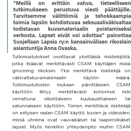
“Meillä on erittäin vahva, tieteelliseen 
tutkimukseen perustuva viesti päättäjille. 
Tarvitsemme välittömiä ja tehokkaampia 
toimia lapsiin kohdistuvaa seksuaaliväkivaltaa 
todistavan kuvamateriaalin poistamiseksi 
verkosta. Lapset eivät voi odottaa” painottaa 
Suojellaan Lapsia ry:n kansainvälisen rikoslain 
asiantuntija Anna Ovaska.
Tutkimustulokset osoittavat yksittäisiä riskitekijöitä, 
jotka lisäävät merkittävästi CSAM käyttäjien riskiä 
grooming rikoksiin. Yksi merkittävä riskitekijä on 
väkivaltakuvamateriaalin käytön määrä. 
Tutkimustulosten mukaan päivittäiseen CSAM 
käyttöön liittyy merkittävästi kohonnut riski 
verrattuna viikoittaiseen, kuukausittaiseen tai 
satunnaiseen käyttöön. Toinen merkittävä riskitekijä 
on erityisen raa’an CSAM käyttö, kuvien ja videoiden, 
missä uhreina ovat vauvaikäiset tai taaperoikäiset 
lapset. Myös henkilön yhteydenpito muihin CSAM 