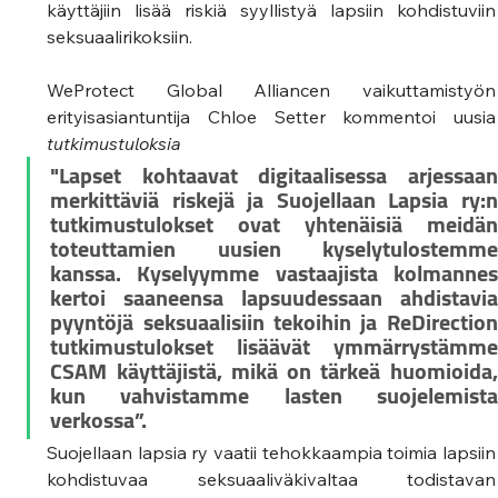
käyttäjiin lisää riskiä syyllistyä lapsiin kohdistuviin 
seksuaalirikoksiin. 
WeProtect Global Alliancen vaikuttamistyön 
erityisasiantuntija Chloe Set
tutkimustuloksia
"Lapset kohtaavat digitaalisessa arjessaan 
merkittäviä riskejä ja Suojellaan Lapsia ry:n 
tutkimustulokset ovat yhtenäisiä meidän 
toteuttamien uusien kyselytulostemme 
kanssa. Kyselyymme vastaajista kolmannes 
kertoi saaneensa lapsuudessaan ahdistavia 
pyyntöjä seksuaalisiin tekoihin ja ReDirection 
tutkimustulokset lisäävät ymmärrystämme 
CSAM käyttäjistä, mikä on tärkeä huomioida, 
kun vahvistamme lasten suojelemista 
verkossa”.
Suojellaan lapsia ry vaatii tehokkaampia toimia lapsiin 
kohdistuvaa seksuaaliväkivaltaa todistavan 