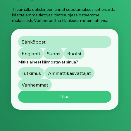
Tilaamalla uutiskirjeen annat suostumuksesi siihen, että
käsittelemme tietojasi
tietosuojaselosteemme
mukaisesti. Voit peruuttaa tilauksesi milloin tahansa.
Englanti
Suomi
Ruotsi
Mitkä aiheet kiinnostavat sinua?
Tutkimus
Ammattikasvattajat
Vanhemmat
Tilaa