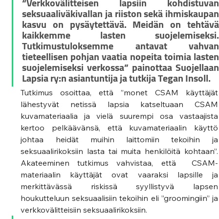
“Verkkovälitteisen lapsiin kohdistuvan 
seksuaaliväkivallan ja riiston sekä ihmiskaupan 
kasvu on pysäytettävä. Meidän on tehtävä 
kaikkemme lasten suojelemiseksi. 
Tutkimustuloksemme antavat vahvan 
tieteellisen pohjan vaatia nopeita toimia lasten 
suojelemiseksi verkossa” painottaa Suojellaan 
Lapsia ry:n asiantuntija ja tutkija Tegan Insoll.
Tutkimus osoittaa, että ”monet CSAM käyttäjät 
lähestyvät netissä lapsia katseltuaan CSAM 
kuvamateriaalia ja vielä suurempi osa vastaajista 
kertoo pelkäävänsä, että kuvamateriaalin käyttö 
johtaa heidät muihin laittomiin tekoihin ja 
seksuaalirikoksiin lasta tai muita henkilöitä kohtaan”. 
Akateeminen tutkimus vahvistaa, että  CSAM-
materiaalin käyttäjät ovat vaaraksi lapsille ja 
merkittävässä riskissä syyllistyvä lapsen 
houkutteluun seksuaalisiin tekoihin eli ”groomingiin” ja 
verkkovälitteisiin seksuaalirikoksiin.