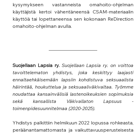
kysymykseen vastanneista omahoito-ohjelman 
käyttäjistä kertoi vähentäneensä CSAM-materiaalin 
käyttöä tai lopettaneensa sen kokonaan ReDirection 
omahoito-ohjelman avulla.
Suojellaan Lapsia ry. 
Suojellaan Lapsia ry. on voittoa 
tavoittelematon yhdistys, joka keskittyy laajasti 
ennaltaehkäisemään lapsiin kohdistuva seksuaalista 
häirintää, houkuttelua ja seksuaaliväkivaltaa. Työmme 
noudattaa kansainvälisiä lastenoikeuksien sopimuksia 
sekä kansallista Väkivallaton Lapsuus - 
toimenpidesuunnitelmaa (2020-2025). 
Yhdistys palkittiin helmikuun 2022 lopussa rohkeasta, 
peräänantamattomasta ja vaikuttavuusperusteisesta 