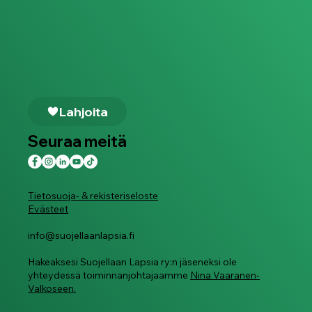
Lahjoita
Seuraa meitä
Tietosuoja- & rekisteriseloste
Evästeet
info@suojellaanlapsia.fi
Hakeaksesi Suojellaan Lapsia ry:n jäseneksi ole
yhteydessä toiminnanjohtajaamme
Nina Vaaranen-
Valkoseen.