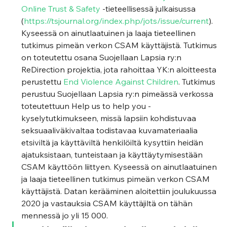
Online Trust & Safety
 -tieteellisessä julkaisussa 
(
https://tsjournal.org/index.php/jots/issue/current
). 
Kyseessä on ainutlaatuinen ja laaja tieteellinen 
tutkimus pimeän verkon CSAM käyttäjistä. Tutkimus 
on toteutettu osana Suojellaan Lapsia ry:n 
ReDirection projektia, jota rahoittaa YK:n aloitteesta 
perustettu 
End Violence Against Children
. Tutkimus 
perustuu Suojellaan Lapsia ry:n pimeässä verkossa 
toteutettuun Help us to help you -
kyselytutkimukseen, missä lapsiin kohdistuvaa 
seksuaaliväkivaltaa todistavaa kuvamateriaalia 
etsiviltä ja käyttäviltä henkilöiltä kysyttiin heidän 
ajatuksistaan, tunteistaan ja käyttäytymisestään 
CSAM käyttöön liittyen. Kyseessä on ainutlaatuinen 
ja laaja tieteellinen tutkimus pimeän verkon CSAM 
käyttäjistä. Datan kerääminen aloitettiin joulukuussa 
2020 ja vastauksia CSAM käyttäjiltä on tähän 
mennessä jo yli 15 000. 