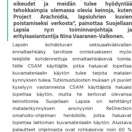
oikeudet ja meidän tulee hyödyntää 
tehokkaimpia olemassa olevia keinoja, kuten 
Project Arachnidia, lapsiuhrien kuvien 
poistamiseksi verkosta”, painottaa Suojellaan 
Lapsia ry:n toiminnanjohtaja ja 
erityisasiantuntija Nina Vaaranen-Valkonen.
Lapsiin kohdistuvan seksuaaliväkivallan 
ennaltaehkäisy tarvitsee onnistuakseen myös 
tekijöille kohdennettuja ennaltaehkäiseviä toimia. 
Niille CSAM käyttäjille, jotka haluavat lopettaa 
kuvamateriaalin käytön tulee tarjota matalan 
kynnyksen tukea. Tutkimustulosten mukaan yli puolet 
kyselyyn vastanneista CSAM käyttäjistä haluaisi 
lopettaa käytön, mutta he kertovat olevansa 
keinottomia. Suojellaan Lapsia on kehittänyt 
matalankynnyksen anonyymin ReDirection 
omahoito-ohjelman henkilöille, jotka haluavat 
lopettaa laittoman kuvamateriaalin käytön. Alustava 
palautteet ohjelmasta ovat rohkaisevia: noin 60 % 