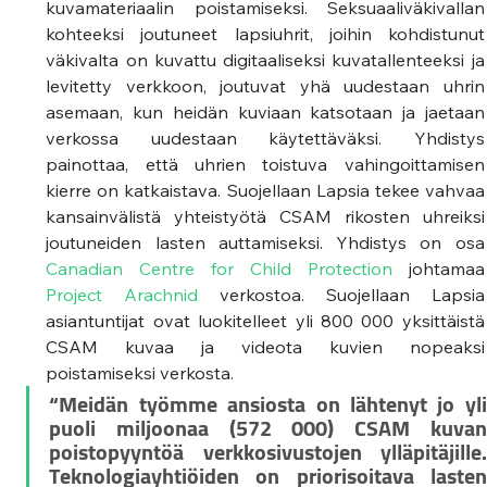
kuvamateriaalin poistamiseksi. Seksuaaliväkivallan 
kohteeksi joutuneet lapsiuhrit, joihin kohdistunut 
väkivalta on kuvattu digitaaliseksi kuvatallenteeksi ja 
levitetty verkkoon, joutuvat yhä uudestaan uhrin 
asemaan, kun heidän kuviaan katsotaan ja jaetaan 
verkossa uudestaan käytettäväksi. Yhdistys 
painottaa, että uhrien toistuva vahingoittamisen 
kierre on katkaistava. Suojellaan Lapsia tekee vahvaa 
kansainvälistä yhteistyötä CSAM rikosten uhreiksi 
joutuneiden lasten auttamisek
Canadian Centre for Child Protection
 joht
Project Arachnid
 verkostoa. Suojellaan Lapsia 
asiantuntijat ovat luokitelleet yli 800 000 yksittäistä 
CSAM kuvaa ja videota kuvien nopeaksi 
poistamiseksi verkosta. 
“Meidän työmme ansiosta on lähtenyt jo yli 
puoli miljoonaa (572 000) CSAM kuvan 
poistopyyntöä verkkosivustojen ylläpitäjille. 
Teknologiayhtiöiden on priorisoitava lasten 