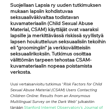
Suojellaan Lapsia ry uuden tutkimuksen 
mukaan lapsiin kohdistuvaa 
seksuaaliväkivaltaa todistavan 
kuvamateriaalin (Child Sexual Abuse 
Material, CSAM) käyttäjät ovat vaaraksi 
lapsille ja merkittävässä riskissä syyllistyä 
lapsen houkutteluun seksuaalisiin tekoihin 
eli ”groomingiin” ja verkkovälitteisiin 
seksuaalirikoksiin. Tutkimus osoittaa 
välittömän tarpeen tehostaa CSAM-
kuvamateriaalin nopeaa poistamista 
verkosta.
Uusi vertaisarvioitu tutkimus “
Risk Factors for Child 
Sexual Abuse Material (CSAM) Users Contacting 
Children Online: Results from an Anonymous 
Multilingual Survey on the Dark Web
” julkaistiin 
tänään 
Stanford Internet Observatory’s Journal of 