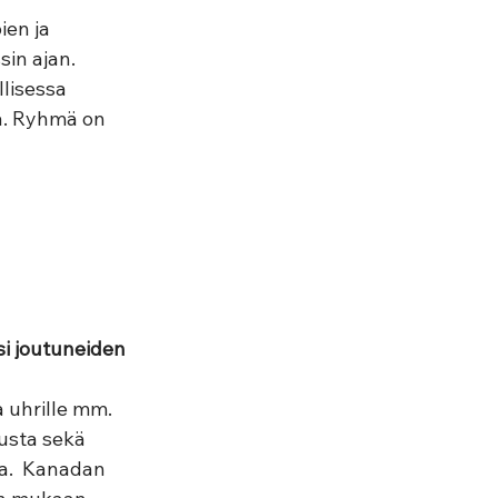
en ja 
in ajan. 
lisessa 
a. Ryhmä on 
si joutuneiden 
 uhrille mm. 
usta sekä 
a.  Kanadan 