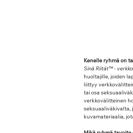
Kenelle ryhmä on ta
Sinä Riität™ - verkko
huoltajille, joiden l
liittyy verkkovälitte
tai osa seksuaalivä
verkkovälitteinen ho
seksuaaliväkivalta,
kuvamateriaalia, jota
Mikä ryhmä tavoite 