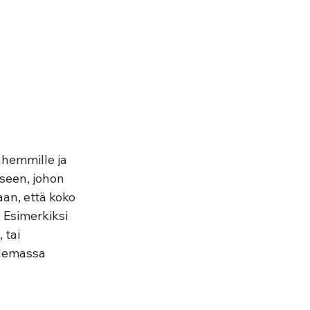
nhemmille ja 
kseen, johon 
aan, että koko 
 Esimerkiksi 
 tai 
olemassa 