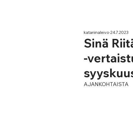
katariinaleivo
24.7.2023
Sinä Riit
-vertais
syyskuu
AJANKOHTAISTA