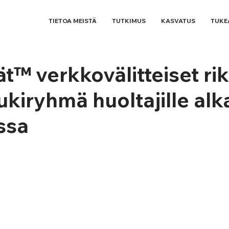
TIETOA MEISTÄ
TUTKIMUS
KASVATUS
TUKE
ät™ verkkovälitteiset ri
tukiryhmä huoltajille alk
ssa