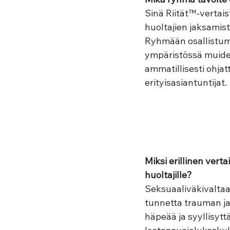
Sinä Riität™-vertai
huoltajien jaksamist
Ryhmään osallistumi
ympäristössä muide
ammatillisesti ohja
erityisasiantuntijat. 
Miksi erillinen vert
huoltajille? 
Seksuaaliväkivaltaa
tunnetta trauman ja
häpeää ja syyllisytt