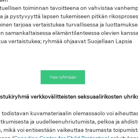
stuellisen toiminnan tavoitteena on vahvistaa vanhempi
a ja pystyvyyttä lapsen tukemiseen pitkän rikosprosess
nen tarjoaa vertaistukea turvallisessa ja luottamuksel
n samankaltaisessa elämäntilanteessa olevien kanss
ttua vertaistukea; ryhmää ohjaavat Suojellaan Lapsia 
 
Hae ryhmään
aistukiryhmä verkkovälitteisten seksuaalirikosten uhrik
 todistavan kuvamateriaalin olemassaolo voi aiheuttaa
tkumisesta ja uudelleenuhriutumista, pelkoa ja ahdist
ä, mikä voi entisestään vaikeuttaa traumasta toipumist