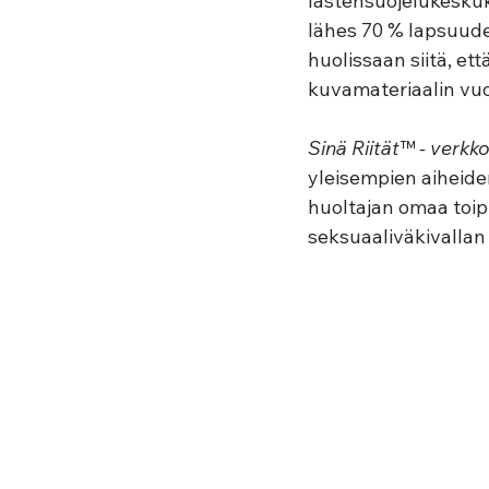
lastensuojelukesku
lähes 70 % lapsuudes
huolissaan siitä, et
kuvamateriaalin vuok
Sinä Riität™ - verkko
yleisempien aiheiden 
huoltajan omaa toip
seksuaaliväkivallan 