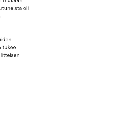
en mukaan 
tuneista oli 
 
uiden 
ä tukee 
itteisen 