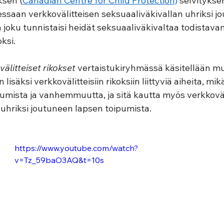
ksen (
Canadian Centre for Child Protection)
 selvityks
saan verkkovälitteisen seksuaaliväkivallan uhriksi jou
tä joku tunnistaisi heidät seksuaaliväkivaltaa todistavan
si.  
välitteiset rikokset 
vertaistukiryhmässä käsitellään m
lisäksi verkkovälitteisiin rikoksiin liittyviä aiheita, mik
umista ja vanhemmuutta, ja sitä kautta myös verkkoväl
uhriksi joutuneen lapsen toipumista.  
https://www.youtube.com/watch?
v=Tz_59baO3AQ&t=10s