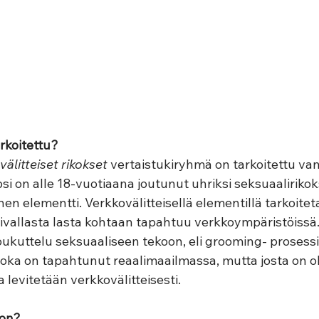
rkoitettu? 
välitteiset rikokset 
vertaistukiryhmä on tarkoitettu va
apsi on alle 18-vuotiaana joutunut uhriksi seksuaaliriko
inen elementti. Verkkovälitteisellä elementillä tarkoitet
kivallasta lasta kohtaan tapahtuu verkkoympäristöissä.
ukuttelu seksuaaliseen tekoon, eli grooming- prosessi,
 joka on tapahtunut reaalimaailmassa, mutta josta on 
 levitetään verkkovälitteisesti. 
on? 