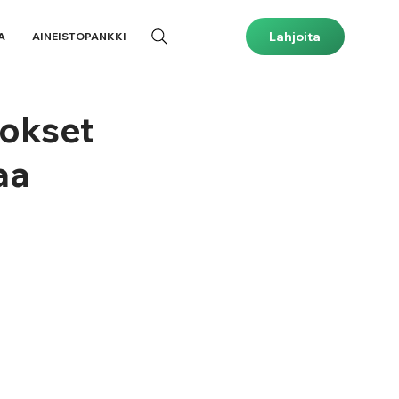
Lahjoita
A
AINEISTOPANKKI
kokset
aa