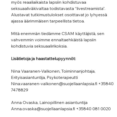
myös reaaliaikaista lapsiin kohdistuvaa 
seksuaaliväkivaltaa todistavasta “livestreamista”. 
Alustavat tutkimustulokset osoittavat jo lyhyessä 
ajassa äärimmäisen tarpeellista tietoa.
Mitä enemmän tiedämme CSAM käyttäjistä, sen 
vahvemmin voimme ennaltaehkäistä lapsiin 
kohdistuvia seksuaalirikoksia.
Lisätietoja ja haastattelupyynnöt:
Nina Vaaranen-Valkonen, Toiminnanjohtaja, 
Erityisasiantuntija, Psykoterapeutti
Nina.vaaranen-valkonen@suojellaanlapsia.fi +35840 
7478829
Anna Ovaska, Lainopillinen asiantuntija
Anna.ovaska@suojellaanlapsia.fi +35840 081 0020