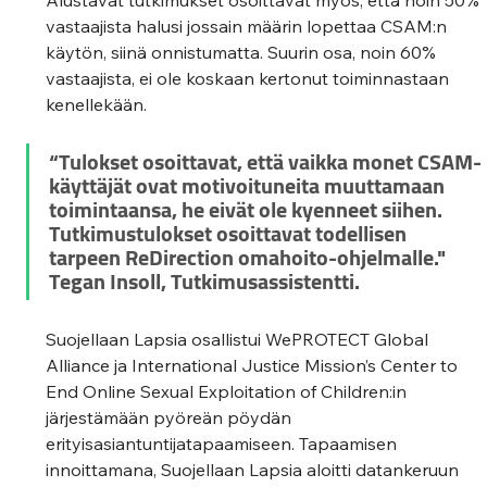
vastaajista halusi jossain määrin lopettaa CSAM:n 
käytön, siinä onnistumatta. Suurin osa, noin 60% 
vastaajista, ei ole koskaan kertonut toiminnastaan 
kenellekään.
“Tulokset osoittavat, että vaikka monet CSAM-
käyttäjät ovat motivoituneita muuttamaan 
toimintaansa, he eivät ole kyenneet siihen. 
Tutkimustulokset osoittavat todellisen 
tarpeen ReDirection omahoito-ohjelmalle." 
Tegan Insoll, Tutkimusassistentti.
Suojellaan Lapsia osallistui WePROTECT Global 
Alliance ja International Justice Mission’s Center to 
End Online Sexual Exploitation of Children:in 
järjestämään pyöreän pöydän 
erityisasiantuntijatapaamiseen. Tapaamisen 
innoittamana, Suojellaan Lapsia aloitti datankeruun 