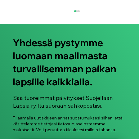
Yhdessä pystymme
luomaan maailmasta
turvallisemman paikan
lapsille kaikkialla.
Suojellaan Lapsia ry juhlistaa Pride-
kuukautta 2026
Saa tuoreimmat päivitykset Suojellaan
Lapsia ry:ltä suoraan sähköpostiisi.
Tilaamalla uutiskirjeen annat suostumuksesi siihen, että
käsittelemme tietojasi
tietosuojaselosteemme
mukaisesti. Voit peruuttaa tilauksesi milloin tahansa.