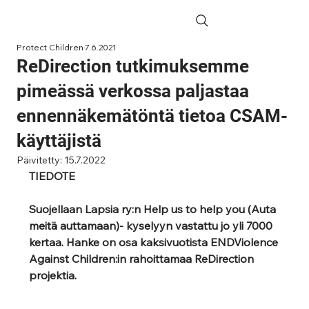
Protect Children
7.6.2021
ReDirection tutkimuksemme
pimeässä verkossa paljastaa
ennennäkemätöntä tietoa CSAM-
käyttäjistä
Päivitetty:
15.7.2022
TIEDOTE
Suojellaan Lapsia ry:n Help us to help you (Auta 
meitä auttamaan)- kyselyyn vastattu jo yli 7000
kertaa. Hanke on osa kaksivuotista ENDViolence 
Against Children:in rahoittamaa ReDirection
projektia.