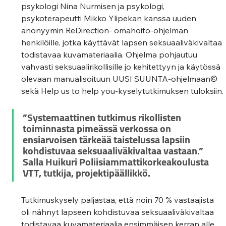
psykologi Nina Nurmisen ja psykologi, 
psykoterapeutti Mikko Ylipekan kanssa uuden 
anonyymin ReDirection- omahoito-ohjelman 
henkilöille, jotka käyttävät lapsen seksuaaliväkivaltaa 
todistavaa kuvamateriaalia. Ohjelma pohjautuu 
vahvasti seksuaalirikollisille jo kehitettyyn ja käytössä 
olevaan manualisoituun UUSI SUUNTA-ohjelmaan© 
sekä Help us to help you-kyselytutkimuksen tuloksiin.
”Systemaattinen tutkimus rikollisten 
toiminnasta pimeässä verkossa on 
ensiarvoisen tärkeää taistelussa lapsiin 
kohdistuvaa seksuaaliväkivaltaa vastaan.” 
Salla Huikuri Poliisiammattikorkeakoulusta 
VTT, tutkija, projektipäällikkö.
Tutkimuskysely paljastaa, että noin 70 % vastaajista 
oli nähnyt lapseen kohdistuvaa seksuaaliväkivaltaa 
todistavaa kuvamateriaalia ensimmäisen kerran alle 