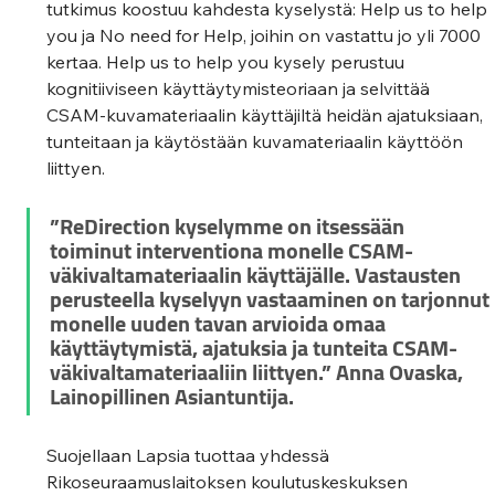
tutkimus koostuu kahdesta kyselystä: Help us to help 
you ja No need for Help, joihin on vastattu jo yli 7000 
kertaa. Help us to help you kysely perustuu 
kognitiiviseen käyttäytymisteoriaan ja selvittää 
CSAM-kuvamateriaalin käyttäjiltä heidän ajatuksiaan, 
tunteitaan ja käytöstään kuvamateriaalin käyttöön 
liittyen.
”ReDirection kyselymme on itsessään 
toiminut interventiona monelle CSAM-
väkivaltamateriaalin käyttäjälle. Vastausten 
perusteella kyselyyn vastaaminen on tarjonnut 
monelle uuden tavan arvioida omaa 
käyttäytymistä, ajatuksia ja tunteita CSAM-
väkivaltamateriaaliin liittyen.” Anna Ovaska, 
Lainopillinen Asiantuntija.
Suojellaan Lapsia tuottaa yhdessä 
Rikoseuraamuslaitoksen koulutuskeskuksen 