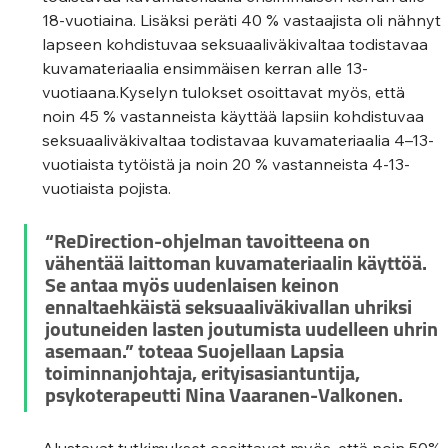
18-vuotiaina. Lisäksi peräti 40 % vastaajista oli nähnyt 
lapseen kohdistuvaa seksuaaliväkivaltaa todistavaa 
kuvamateriaalia ensimmäisen kerran alle 13-
vuotiaana.Kyselyn tulokset osoittavat myös, että 
noin 45 % vastanneista käyttää lapsiin kohdistuvaa 
seksuaaliväkivaltaa todistavaa kuvamateriaalia 4–13-
vuotiaista tytöistä ja noin 20 % vastanneista 4-13-
vuotiaista pojista.
“ReDirection-ohjelman tavoitteena on 
vähentää laittoman kuvamateriaalin käyttöä. 
Se antaa myös uudenlaisen keinon 
ennaltaehkäistä seksuaaliväkivallan uhriksi 
joutuneiden lasten joutumista uudelleen uhrin 
asemaan.” toteaa Suojellaan Lapsia 
toiminnanjohtaja, erityisasiantuntija, 
psykoterapeutti Nina Vaaranen-Valkonen.
Alustavat tutkimukset osoittavat myös, että noin 50% 