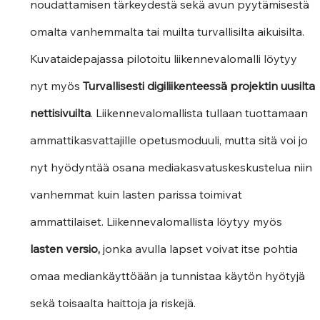
noudattamisen tärkeydestä sekä avun pyytämisestä 
omalta vanhemmalta tai muilta turvallisilta aikuisilta.  
Kuvataidepajassa pilotoitu liikennevalomalli löytyy 
nyt myös
 Turvallisesti digiliikenteessä projektin uusilta 
nettisivuilta
. Liikennevalomallista tullaan tuottamaan 
ammattikasvattajille opetusmoduuli, mutta sitä voi jo 
nyt hyödyntää osana mediakasvatuskeskustelua niin 
vanhemmat kuin lasten parissa toimivat 
ammattilaiset. Liikennevalomallista löytyy myös 
lasten versio,
 jonka avulla lapset voivat itse pohtia 
omaa mediankäyttöään ja tunnistaa käytön hyötyjä 
sekä toisaalta haittoja ja riskejä.  