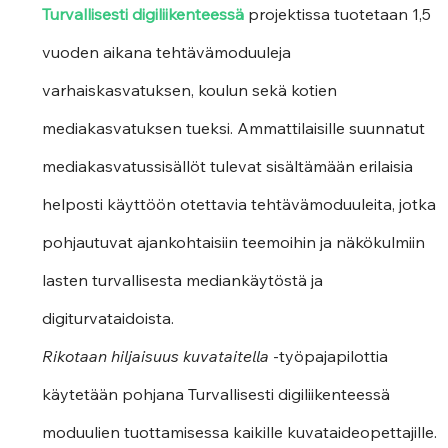
Turvallisesti digiliikenteessä
 projektissa tuotetaan 1,5 
vuoden aikana tehtävämoduuleja 
varhaiskasvatuksen, koulun sekä kotien 
mediakasvatuksen tueksi. Ammattilaisille suunnatut 
mediakasvatussisällöt tulevat sisältämään erilaisia 
helposti käyttöön otettavia tehtävämoduuleita, jotka 
pohjautuvat ajankohtaisiin teemoihin ja näkökulmiin 
lasten turvallisesta mediankäytöstä ja 
digiturvataidoista.
Rikotaan hiljaisuus kuvataitella
 -työpajapilottia 
käytetään pohjana Turvallisesti digiliikenteessä 
moduulien tuottamisessa kaikille kuvataideopettajille.