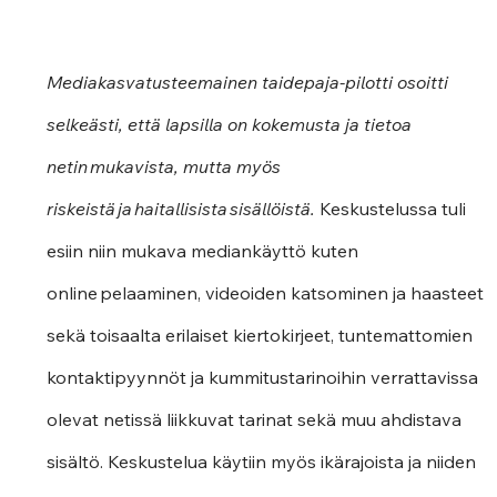
Mediakasvatusteemainen taidepaja-pilotti osoitti 
selkeästi, että lapsilla on kokemusta ja tietoa 
netin mukavista, mutta myös 
riskeistä ja haitallisista sisällöistä.
 Keskustelussa tuli 
esiin niin mukava mediankäyttö kuten 
online pelaaminen, videoiden katsominen ja haasteet 
sekä toisaalta erilaiset kiertokirjeet, tuntemattomien 
kontaktipyynnöt ja kummitustarinoihin verrattavissa 
olevat netissä liikkuvat tarinat sekä muu ahdistava 
sisältö. Keskustelua käytiin myös ikärajoista ja niiden 