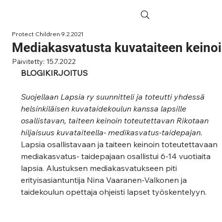
Protect Children
9.2.2021
Mediakasvatusta kuvataiteen keino
Päivitetty:
15.7.2022
BLOGIKIRJOITUS
Suojellaan Lapsia ry suunnitteli ja toteutti yhdessä 
helsinkiläisen kuvataidekoulun kanssa lapsille 
osallistavan, taiteen keinoin toteutettavan Rikotaan 
hiljaisuus kuvataiteella- medikasvatus-taidepajan. 
Lapsia osallistavaan ja taiteen keinoin toteutettavaan 
mediakasvatus- taidepajaan osallistui 6-14 vuotiaita 
lapsia. Alustuksen mediakasvatukseen piti 
erityisasiantuntija Nina Vaaranen-Valkonen ja 
taidekoulun opettaja ohjeisti lapset työskentelyyn.