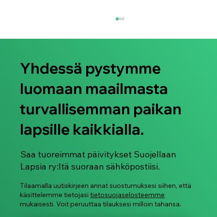
Yhdessä pystymme
luomaan maailmasta
turvallisemman paikan
lapsille kaikkialla.
Älylaseja käytetään jo nyt naisten ja
lasten salakuvaamiseen
Saa tuoreimmat päivitykset Suojellaan
Lapsia ry:ltä suoraan sähköpostiisi.
Tilaamalla uutiskirjeen annat suostumuksesi siihen, että
käsittelemme tietojasi
tietosuojaselosteemme
mukaisesti. Voit peruuttaa tilauksesi milloin tahansa.