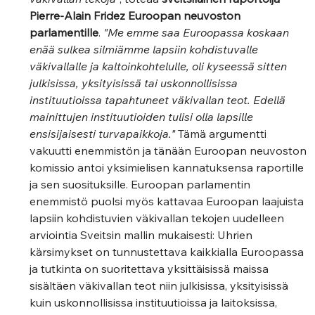
Pierre-Alain Fridez Euroopan neuvoston 
parlamentille
. 
"Me emme saa Euroopassa koskaan 
enää sulkea silmiämme lapsiin kohdistuvalle 
väkivallalle ja kaltoinkohtelulle, oli kyseessä sitten 
julkisissa, yksityisissä tai uskonnollisissa 
instituutioissa tapahtuneet väkivallan teot. Edellä 
mainittujen instituutioiden tulisi olla lapsille 
ensisijaisesti turvapaikkoja."
 Tämä argumentti 
vakuutti enemmistön ja tänään Euroopan neuvoston 
komissio antoi yksimielisen kannatuksensa raportille 
ja sen suosituksille. Euroopan parlamentin 
enemmistö puolsi myös kattavaa Euroopan laajuista 
lapsiin kohdistuvien väkivallan tekojen uudelleen 
arviointia Sveitsin mallin mukaisesti: Uhrien 
kärsimykset on tunnustettava kaikkialla Euroopassa 
ja tutkinta on suoritettava yksittäisissä maissa 
sisältäen väkivallan teot niin julkisissa, yksityisissä 
kuin uskonnollisissa instituutioissa ja laitoksissa, 