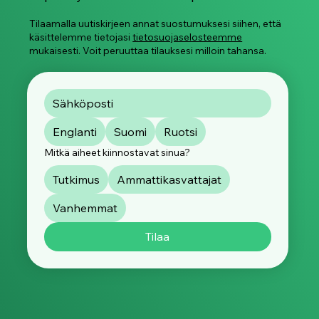
Tilaamalla uutiskirjeen annat suostumuksesi siihen, että
käsittelemme tietojasi
tietosuojaselosteemme
mukaisesti. Voit peruuttaa tilauksesi milloin tahansa.
Englanti
Suomi
Ruotsi
Mitkä aiheet kiinnostavat sinua?
Tutkimus
Ammattikasvattajat
Vanhemmat
Tilaa