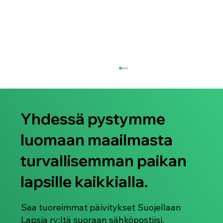
Yhdessä pystymme
luomaan maailmasta
turvallisemman paikan
lapsille kaikkialla.
Suojellaan Lapsia ry juhlistaa Pride-
kuukautta 2026
Saa tuoreimmat päivitykset Suojellaan
Lapsia ry:ltä suoraan sähköpostiisi.