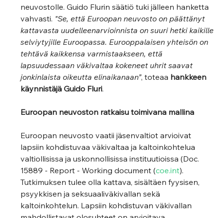
neuvostolle. Guido Flurin säätiö tuki jälleen hanketta 
vahvasti. 
"Se, että Euroopan neuvosto on päättänyt 
kattavasta uudelleenarvioinnista on suuri hetki kaikille 
selviytyjille Euroopassa. Eurooppalaisen yhteisön on 
tehtävä kaikkensa varmistaakseen, että 
lapsuudessaan väkivaltaa kokeneet uhrit saavat 
jonkinlaista oikeutta elinaikanaan”
, toteaa 
hankkeen 
käynnistäjä Guido Fluri
. 
Euroopan neuvoston ratkaisu toimivana mallina 
Euroopan neuvosto vaatii jäsenvaltiot arvioivat 
lapsiin kohdistuvaa väkivaltaa ja kaltoinkohtelua 
valtiollisissa ja uskonnollisissa instituutioissa (Doc. 
15889 - Report - Working document (
coe.int
). 
Tutkimuksen tulee olla kattava, sisältäen fyysisen, 
psyykkisen ja seksuaaliväkivallan sekä 
kaltoinkohtelun. Lapsiin kohdistuvan väkivallan 
mahdollistavat olosuhteet on arvioitava 