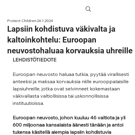
Protect Children
26.1.2024
Lapsiin kohdistuva väkivalta ja
kaltoinkohtelu: Euroopan
neuvostohaluaa korvauksia uhreille
LEHDISTÖTIEDOTE
Euroopan neuvosto haluaa tutkia, pyytää virallisesti 
anteeksi ja maksaa korvauksia niille eurooppalaisille 
lapsiuhreille, jotka ovat selvinneet kokemastaan 
väkivallasta valtiollisissa tai uskonnollisissa 
instituutioissa.
Euroopan neuvosto, johon kuuluu 46 valtiota ja yli 
600 miljoonaa kansalaista äänesti tänään ja antoi 
tukensa käsitellä aiempia lapsiin kohdistuvia 