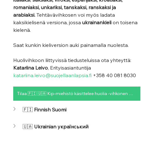
romaniaksi, unkariksi, tanskaksi, ranskaksi ja 
arabiaksi. 
Tehtävävihkosen voi myös ladata 
kaksikielisenä versiona, jossa 
ukrainankieli 
on toisena 
kielenä.
Saat kunkin kieliversion auki painamalla nuolesta.
Huolivihkoon liittyvissä tiedusteluissa ota yhteyttä: 
Katariina Leivo
, Erityisasiantuntija 
katariina.leivo@suojellaanlapsia.fi
 +358 40 081 8030
Tilaa 🇫🇮 🇺🇦 Kip-miehistö käsittelee huolia -vihkonen maksutta täältä
🇫🇮 
Finnish Suomi
🇺🇦 
Ukrainian український