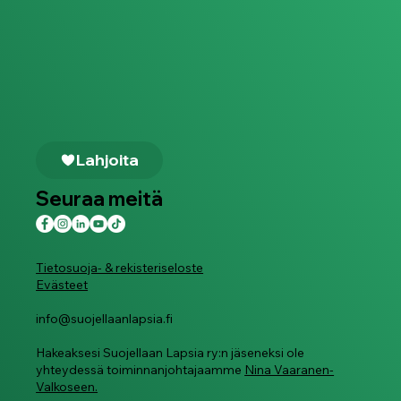
Lahjoita
Seuraa meitä
Tietosuoja- & rekisteriseloste
Evästeet
info@suojellaanlapsia.fi
Hakeaksesi Suojellaan Lapsia ry:n jäseneksi ole
yhteydessä toiminnanjohtajaamme
Nina Vaaranen-
Valkoseen.