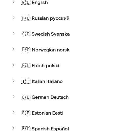
🇬🇧 
English
🇷🇺 
Russian русский
🇸🇪 
Swedish Svenska
🇳🇴 
Norwegian norsk
🇵🇱 
Polish polski
🇮🇹 
Italian Italiano
🇩🇪 
German Deutsch
🇪🇪 
Estonian Eesti
🇪🇸 
Spanish Español