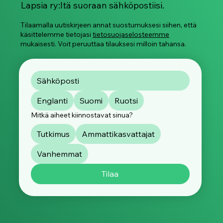
kieliversiot)
Lapsia ry:ltä suoraan sähköpostiisi.
Tilaamalla uutiskirjeen annat suostumuksesi siihen, että
käsittelemme tietojasi
tietosuojaselosteemme
mukaisesti. Voit peruuttaa tilauksesi milloin tahansa.
Englanti
Suomi
Ruotsi
Mitkä aiheet kiinnostavat sinua?
Tutkimus
Ammattikasvattajat
Vanhemmat
Tilaa