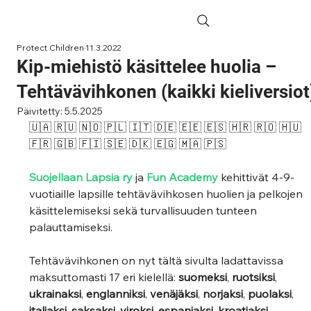
Protect Children
11.3.2022
Kip-miehistö käsittelee huolia –
Tehtävävihkonen (kaikki kieliversiot
Päivitetty:
5.5.2025
🇺🇦 🇷🇺 🇳🇴 🇵🇱 🇮🇹 🇩🇪 🇪🇪 🇪🇸 🇭🇷 🇷🇴 🇭🇺 
🇫🇷 🇬🇧 🇫🇮 🇸🇪 🇩🇰 🇪🇬 🇲🇦 🇵🇸
Suojellaan Lapsia ry
 ja 
Fun Academy
 kehittivät 4-9-
vuotiaille lapsille tehtävävihkosen huolien ja pelkojen 
käsittelemiseksi sekä turvallisuuden tunteen 
palauttamiseksi.
Tehtävävihkonen on nyt tältä sivulta ladattavissa 
maksuttomasti 17 eri kielellä: 
suomeksi
, 
ruotsiksi
, 
ukrainaksi
, 
englanniksi
, 
venäjäksi
, 
norjaksi
, 
puolaksi
, 
italiaksi
, 
saksaksi, viroksi, espanjaksi, kroatiaksi, 