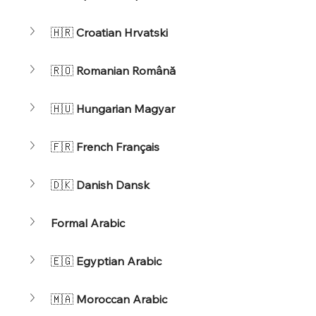
🇭🇷 
Croatian Hrvatski
🇷🇴 
Romanian Română
🇭🇺 
Hungarian Magyar
🇫🇷 
French Français
🇩🇰 
Danish Dansk
Formal Arabic
🇪🇬 
Egyptian Arabic
🇲🇦 
Moroccan Arabic 