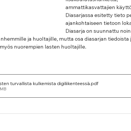
ammattikasvattajien käyttö
Diasarjassa esitetty tieto 
ajankohtaiseen tietoon lok
Diasarja on suunnattu noin
nhemmille ja huoltajille, mutta osa diasarjan tiedoista j
 myös nuorempien lasten huoltajille.
sten turvallista kulkemista digiliikenteessä
.pdf
72MB