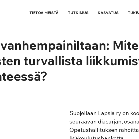
TIETOA MEISTÄ
TUTKIMUS
KASVATUS
TUKE
 vanhempainiltaan: Mit
ten turvallista liikkumis
enteessä?
Suojellaan Lapsia ry on ko
seuraavan diasarjan, osana
Opetushallituksen rahoitt
lisäkoulutushanketta, 