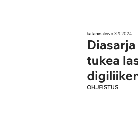
katariinaleivo
3.9.2024
Diasarja
tukea las
digiliik
OHJEISTUS