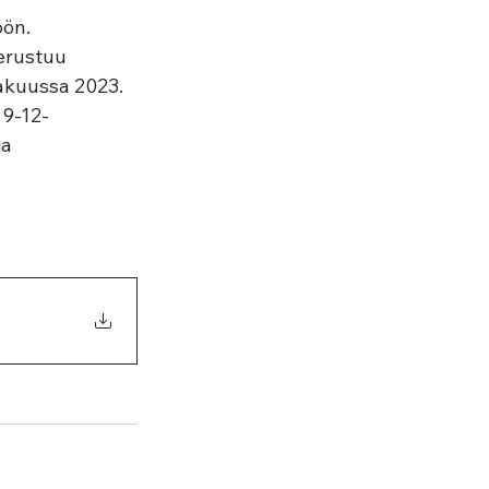
ön. 
perustuu 
akuussa 2023. 
 9-12-
a 