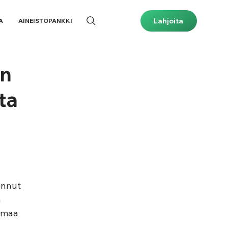
Lahjoita
A
AINEISTOPANKKI
en
ta
onnut 
 
amaa 