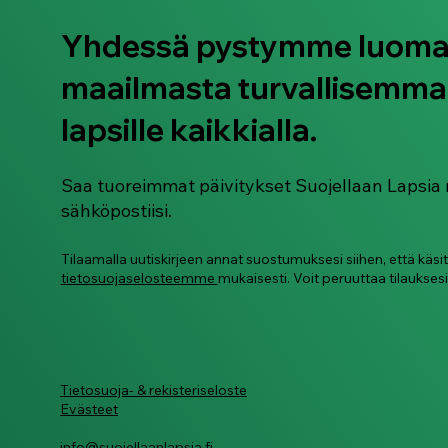
Yhdessä pystymme luom
maailmasta turvallisemma
Ohjeistus: Neurokirjon
lasten ja nuorten
lapsille kaikkialla.
digiturvataitojen
tukeminen
Saa tuoreimmat päivitykset Suojellaan Lapsia 
sähköpostiisi.
Tilaamalla uutiskirjeen annat suostumuksesi siihen, että käsi
tietosuojaselosteemme
mukaisesti. Voit peruuttaa tilauksesi
Tietosuoja- & rekisteriseloste
Evästeet
info@suojellaanlapsia.fi