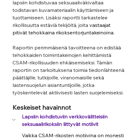
lapsiin kohdistuvaa seksuaaliväkivaltaa 
todistavan kuvamateriaalin käyttämiseen ja 
tuottamiseen. Lisäksi raportti tarkastelee 
rikollisuutta estäviä tekijöitä, joita 
vastaajat 
pitivät tehokkaina rikoksentorjuntakeinoina.
Raportin perimmäisenä tavoitteena on edistää 
tehokkaiden toimintakeinojen kehittämistä 
CSAM-rikollisuuden ehkäisemiseksi. Tämän 
raportin on tarkoituksena toimia tiedonlähteenä 
päättäjille, tutkijoille, viranomaisille sekä 
lastensuojelun asiantuntijoille, jotka 
työskentelevät aktiivisesti lasten suojelemiseksi. 
Keskeiset havainnot
Lapsiin kohdistuviin verkkovälitteisiin 
seksuaalirikoksiin liittyvät motiivit
Vaikka CSAM-rikosten motiivina on monesti 