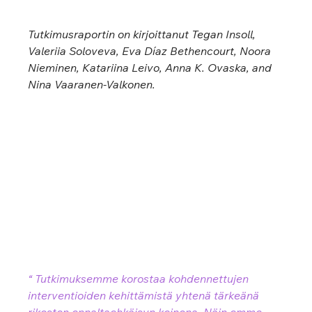
Tutkimusraportin on kirjoittanut
Tegan Insoll, 
Valeriia Soloveva, Eva Díaz Bethencourt, Noora 
Nieminen, Katariina Leivo, Anna K. Ovaska, and 
Nina Vaaranen-Valkonen.
“ 
Tutkimuksemme korostaa kohdennettujen 
interventioiden kehittämistä yhtenä tärkeänä 
rikosten ennaltaehkäisyn keinona. Näin emme 