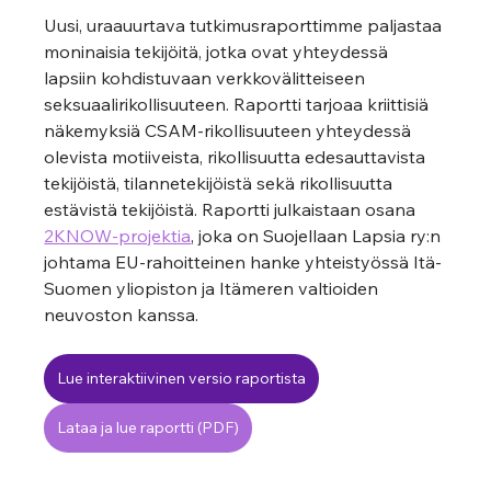
Uusi, uraauurtava tutkimusraporttimme paljastaa 
moninaisia tekijöitä, jotka ovat yhteydessä 
lapsiin kohdistuvaan verkkovälitteiseen 
seksuaalirikollisuuteen. Raportti tarjoaa kriittisiä 
näkemyksiä CSAM-rikollisuuteen yhteydessä 
olevista motiiveista, rikollisuutta edesauttavista 
tekijöistä, tilannetekijöistä sekä rikollisuutta 
estävistä tekijöistä. Raportti julkaistaan osana 
2KNOW-projektia
, joka on Suojellaan Lapsia ry:n 
johtama EU-rahoitteinen hanke yhteistyössä Itä-
Suomen yliopiston ja Itämeren valtioiden 
neuvoston kanssa.
Lue interaktiivinen versio raportista
Lataa ja lue raportti (PDF)