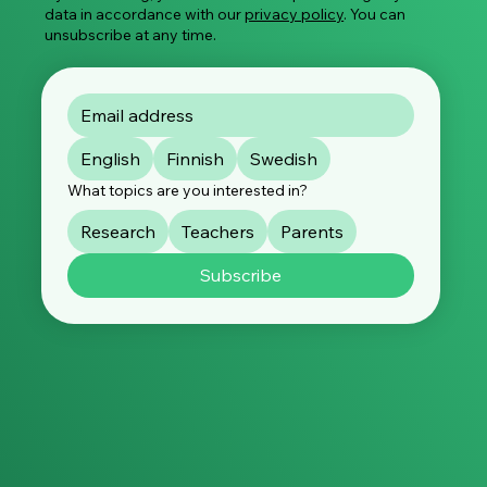
data in accordance with our
privacy policy
. You can
unsubscribe at any time.
English
Finnish
Swedish
What topics are you interested in?
Research
Teachers
Parents
Subscribe