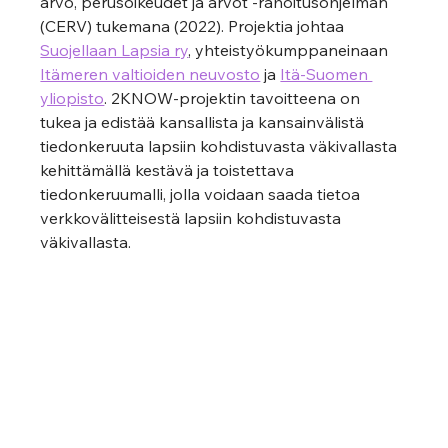
arvo, perusoikeudet ja arvot -rahoitusohjelman 
(CERV) tukemana (2022). Projektia johtaa 
Suojellaan Lapsia ry
, yhteistyökumppaneinaan
Itämeren valtioiden neuvosto
 ja 
Itä-Suomen 
yliopisto
. 2KNOW-projektin tavoitteena on 
tukea ja edistää
 kansallista ja kansainvälistä 
tiedonkeruuta lapsiin kohdistuvasta väkivallasta 
kehittämällä kestävä ja toistettava 
tiedonkeruumalli, jolla voidaan saada tietoa 
verkkovälitteisestä lapsiin kohdistuvasta 
väkivallasta.