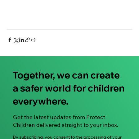
Together, we can create
a safer world for children
everywhere.
Get the latest updates from Protect
Children delivered straight to your inbox.
By subscribing, you consent to the processing of your