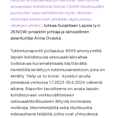
ainoastaan kohdenna toimia CSAM-rikollisuuden 
juurisyihin vaan kehitämme myös rikosten 
torjuntaa ennen kuin yksikään lapsi joutuu 
rikoksen uhriksi"
,
 toteaa Suojellaan Lapsia ry:n 
2KNOW-projektin johtaja ja lainopillinen 
asiantuntija Anna Ovaska.
Tutkimusraportti pohjautuu 4549 anonyymiltä 
lapsiin kohdistuvaa seksuaaliväkivaltaa 
todistavaa kuvamateriaalia käyttävältä 
henkilöltä kerättyyn tutkimusaineistoon, joka on 
kerätty 'Help us to know' -kyselyn avulla 
pimeässä verkossa 1.7.2023-30.6.2024 välisenä 
aikana. Raportin tavoitteena on avata lapsiin 
kohdistuvaan verkkovälitteiseen 
seksuaalirikollisuuteen liittyviä moninaisia 
motiiveja, tilannetekijöitä sekä rikollisuutta 
edesauttavia tekijöitä, jotka ovat yhteydessä 