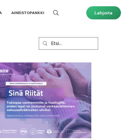
Lahjoita
A
AINEISTOPANKKI