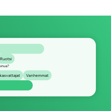
Ruotsi
sinua?
asvattajat
Vanhemmat