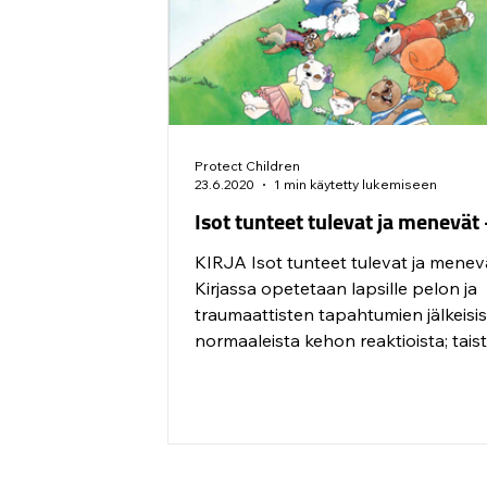
Protect Children
23.6.2020
1 min käytetty lukemiseen
Isot tunteet tulevat ja menevät 
KIRJA Isot tunteet tulevat ja menevä
Kirjassa opetetaan lapsille pelon ja
traumaattisten tapahtumien jälkeisi
normaaleista kehon reaktioista; taistele,
pakene ja jähmety sekä
tunteidensäätelytaitoja reaktioiden
hallitsemiseksi. Tieto ja ymmärrys p
ja traumojen vaikutuksista helpotta
tunteista keskustelua ja isojen tunte