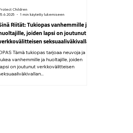
Protect Children
25.6.2025
1 min käytetty lukemiseen
Sinä Riität: Tukiopas vanhemmille ja
huoltajille, joiden lapsi on joutunut
verkkovälitteisen seksuaaliväkivallan
uhriksi
OPAS Tämä tukiopas tarjoaa neuvoja ja
tukea vanhemmille ja huoltajille, joiden
lapsi on joutunut verkkovälitteisen
seksuaaliväkivallan...