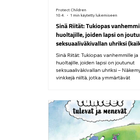
Protect Children
10.4.
1 min käytetty lukemiseen
Sinä Riität: Tukiopas vanhemmil
huoltajille, joiden lapsi on jout
seksuaaliväkivallan uhriksi (kai
kieliversiot)
Sinä Riität: Tukiopas vanhemmille ja
huoltajille, joiden lapsi on joutunut
seksuaaliväkivallan uhriksi – Näkemy
vinkkejä niiltä, jotka ymmärtävät