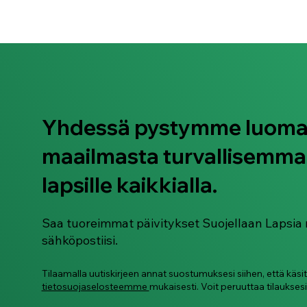
säätelyä sekä kehon reaktioiden hall
Isot tunteet tulevat ja menevät -kirj
lukea yhdessä lapsen kanssa tai laps
lukea
Yhdessä pystymme luom
maailmasta turvallisemma
lapsille kaikkialla.
Saa tuoreimmat päivitykset Suojellaan Lapsia 
sähköpostiisi.
Tilaamalla uutiskirjeen annat suostumuksesi siihen, että käsi
tietosuojaselosteemme
mukaisesti. Voit peruuttaa tilauksesi