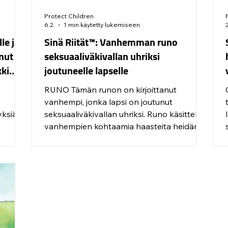
Protect Children
6.2.
1 min käytetty lukemiseen
le ja
Sinä Riität™: Vanhemman runo
unut
seksuaaliväkivallan uhriksi
kki
joutuneelle lapselle
RUNO Tämän runon on kirjoittanut
vanhempi, jonka lapsi on joutunut
ksiä ja
seksuaaliväkivallan uhriksi. Runo käsittelee
vanhempien kohtaamia haasteita heidän
tukiessaan lastaan ja tuo samalla esiin
vahvan rakkauden, jota vanhemmat
kantavat sydämessään. Kiitämme
lämpimästi runon kirjoittanutta
vanhempaa runon jakamisesta. "Olemme
kuin katsojia painajaisessa, jota emme
täysin ymmärrä Haluamme auttaa – olla
tukena, mutta sinä työnnät meidät pois."