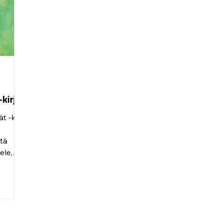
Sinä Riität™ -vertaistukiryhmät ovat t
-kirja
t -kirja
stä
elkojen
a
iden