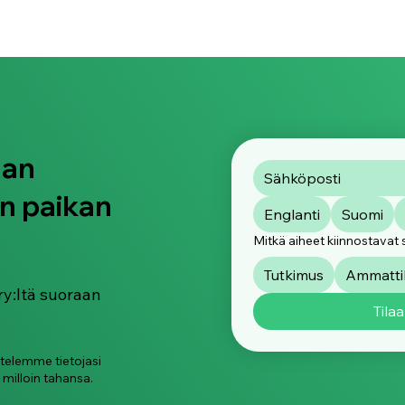
intaa.
an voi
i voi
aan
n paikan
Englanti
Suomi
Mitkä aiheet kiinnostavat 
Tutkimus
Ammattik
ry:ltä suoraan
Tilaa
ttelemme tietojasi
 milloin tahansa.